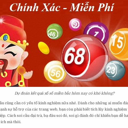
Dự đoán kết quả xổ số miền bắc hôm nay có khó không?
cầu cũng cần có yếu tố kinh nghiệm nữa nhé. Dành cho những ai muốn đá
ạnh sự hỗ trợ của các trang web, bạn còn phải biết tích lũy kinh nghiệm 
p. Cách soi cầu đại trà, bạ đâu soi đó, soi gì đánh đó chỉ khiến bạn dễ ha
 ích mà thôi.