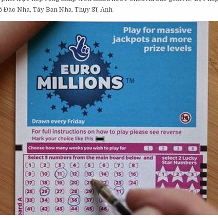
Đào Nha, Tây Ban Nha, Thụy Sĩ, Anh.