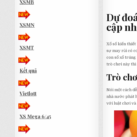
XSMB
Dự đoá
cập nh
XSMN
Xổ số kiến thiế
XSMT
sự may rủi có c
con số xổ trúng
trò chơi này thì
Kết quả
Trò chơi
Nói một cách dễ 
Vietlott
nhà nước phát h
với luật chơi v
XS Mega 6/45