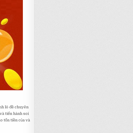
nh lô đề chuyên
và tiến hành soi
o tổn tiền của và