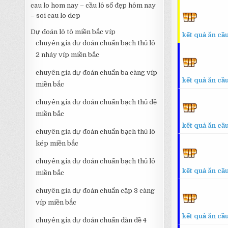
cau lo hom nay – cầu lô số đẹp hôm nay
– soi cau lo dep
Dự đoán lô tô miền bắc víp
kết quả ăn cầ
chuyên gia dự đoán chuẩn bạch thủ lô
2 nháy víp miền bắc
chuyên gia dự đoán chuẩn ba càng víp
kết quả ăn cầ
miền bắc
chuyên gia dự đoán chuẩn bạch thủ đề
miền bắc
kết quả ăn cầ
chuyên gia dự đoán chuẩn bạch thủ lô
kép miền bắc
chuyên gia dự đoán chuẩn bạch thủ lô
kết quả ăn cầ
miền bắc
chuyên gia dự đoán chuẩn cặp 3 càng
víp miền bắc
kết quả ăn cầ
chuyên gia dự đoán chuẩn dàn đề 4