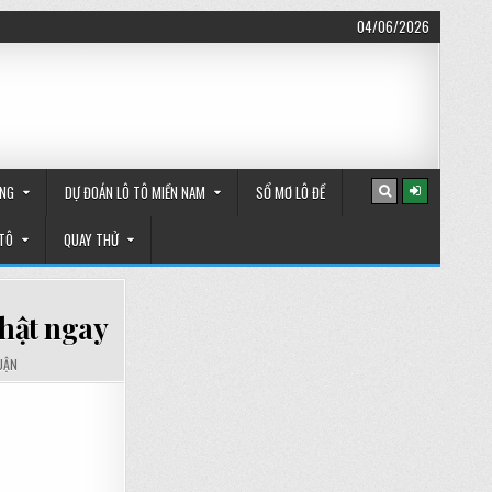
04/06/2026
UNG
DỰ ĐOÁN LÔ TÔ MIỀN NAM
SỔ MƠ LÔ ĐỀ
 TÔ
QUAY THỬ
nhật ngay
Ở
UẬN
DỰ
ĐOÁN
KẾT
QUẢ
XỔ
SỐ