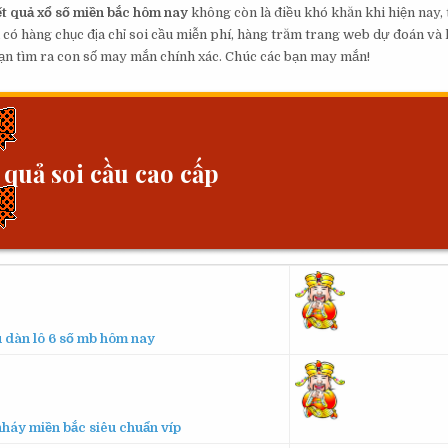
t quả xổ số miền bắc hôm nay
không còn là điều khó khăn khi hiện nay, 
 có hàng chục địa chỉ soi cầu miễn phí, hàng trăm trang web dự đoán và
ạn tìm ra con số may mắn chính xác. Chúc các bạn may mắn!
 quả soi cầu cao cấp
u dàn lô 6 số mb hôm nay
 nháy miền bắc siêu chuẩn víp