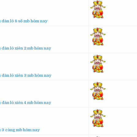
u dàn lô 8 số mb hôm nay
u dàn lô xiên 2 mb hôm nay
u dàn lô xiên 3 mb hôm nay
u dàn lô xiên 4 mb hôm nay
u 3 càng mb hôm nay