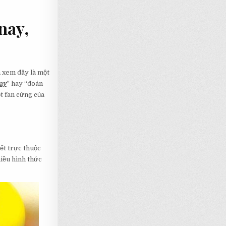
MIỀN
BẮC
HÔM
nay,
NAY,
CẬP
NHẬT
NGAY
n xem đây là một
ay
” hay “đoán
t fan cứng của
iết trực thuộc
iều hình thức