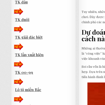
TK đầu
Tuy nhiên, nhữn
chơi. Đây được 
TK đuôi
chính phủ các n
Dự đoán
cách n
TK giải đặc biệt
Những ai thường
là “công việc” h
TK lần xuất hiện
việc khoanh vùng
Soi cầu vốn là 
TK 00-99
hợp. Dựa trên n
tiến hành đánh l
Lô tô miền Bắc