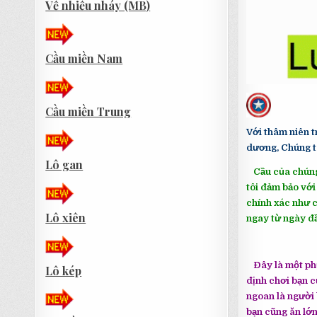
Về nhiều nháy (MB)
Cầu miền Nam
Cầu miền Trung
Với thâm niên t
dương, Chúng t
Lô gan
Cầu của chúng
tôi đảm bảo với
chính xác như 
Lô xiên
ngay từ ngày đầ
Đây là một ph
Lô kép
định chơi bạn c
ngoan là người 
bạn cũng ăn lớn