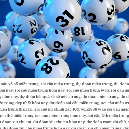
đoán xổ số miền trung, soi cầu miền trung, dự đoán miền trung, du doa
ôm nay, soi cầu miền trung hôm nay, soi cầu miền trung wap, soi cau m
 hôm nay, dự đoán kết quả xổ số miền trung, du doan mien trung, du d
ền trung đẹp nhất hôm nay, dự đoán soi cầu miền trung, soi cầu miền t
iền trung thần tài, soi cầu mt chính xác 100, win2888 wap soi cầu miền
bạch thủ miền trung, soi cau mien trung hom nay, soi cầu 24h miền trung
 doan xiu chu mt, du doan xiu chu mt hom nay, dự đoán xsmt xỉu chủ,
, dự đoán xỉu chủ miền trung hôm nay, dự đoán xỉu chủ miền trung, dự