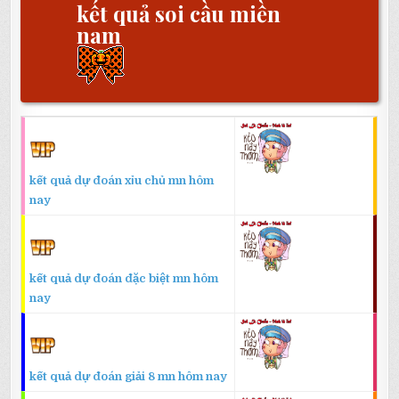
kết quả soi cầu miền
nam
kết quả dự đoán xỉu chủ mn hôm
nay
kết quả dự đoán đặc biệt mn hôm
nay
kết quả dự đoán giải 8 mn hôm nay