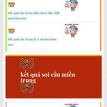
kết quả dự đoán đầu đuôi đặc biệt
mn hôm nay
kết quả dự đoán lô 3 số mn hôm
nay
kết quả soi cầu miền
trung