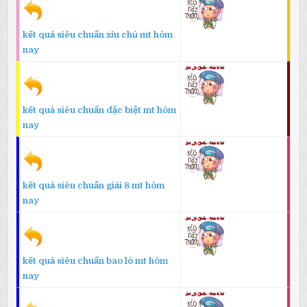
kết quả siêu chuẩn xỉu chủ mt hôm
nay
kết quả siêu chuẩn đặc biệt mt hôm
nay
kết quả siêu chuẩn giải 8 mt hôm
nay
kết quả siêu chuẩn bao lô mt hôm
nay