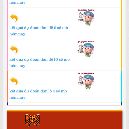
hôm nay
kết quả dự đoán dàn đề 8 số mb
hôm nay
kết quả dự đoán dàn đề 10 số mb
hôm nay
kết quả dự đoán dàn lô 4 số mb
hôm nay