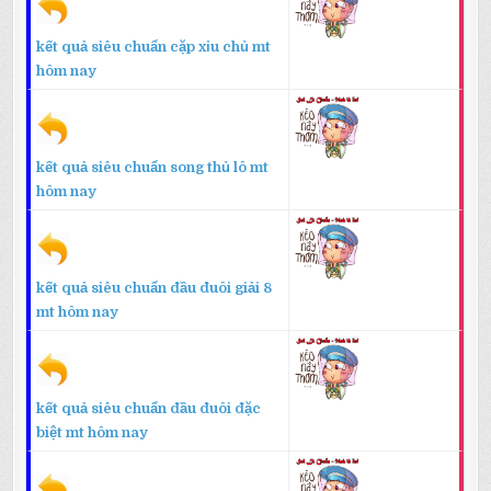
kết quả siêu chuẩn cặp xỉu chủ mt
hôm nay
kết quả siêu chuẩn song thủ lô mt
hôm nay
kết quả siêu chuẩn đầu đuôi giải 8
mt hôm nay
kết quả siêu chuẩn đầu đuôi đặc
biệt mt hôm nay