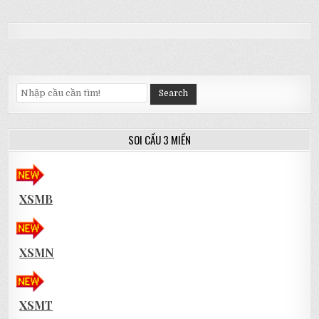
hướng
bài
viết
Search
SOI CẦU 3 MIỀN
XSMB
XSMN
XSMT