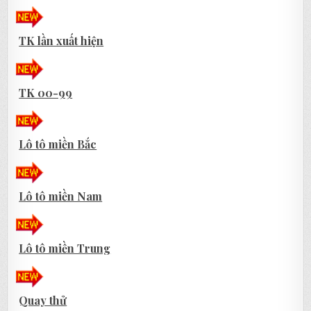
TK lần xuất hiện
TK 00-99
Lô tô miền Bắc
Lô tô miền Nam
Lô tô miền Trung
Quay thử