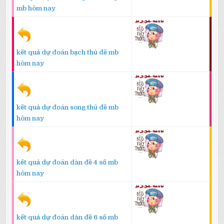
mb hôm nay
kết quả dự đoán bạch thủ đề mb
hôm nay
kết quả dự đoán song thủ đề mb
hôm nay
kết quả dự đoán dàn đề 4 số mb
hôm nay
kết quả dự đoán dàn đề 6 số mb