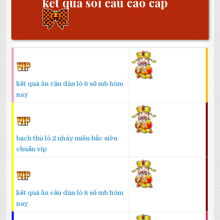
kết quả soi cầu cao cấp
kết quả ăn cầu dàn lô 6 số mb hôm
nay
bạch thủ lô 2 nháy miền bắc siêu
chuẩn víp
kết quả ăn cầu dàn lô 8 số mb hôm
nay