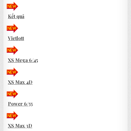
Kết quả
Vietlott
XS Mega 6/45
XS Max 4D
Power 6/55
XS Max 3D