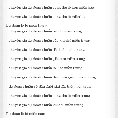
chuyên gia dự đoán chuẩn song thủ lô kép miền bắc
chuyên gia dự đoán chuẩn song thủ lô miền bắc
Dự đoán lô tô miền trung
chuyên gia dự đoán chuẩn bao lô miền trung
chuyên gia dự đoán chuẩn cặp xíu chủ miền trung
chuyên gia dự đoán chuẩn đặc biệt miền trung
chuyên gia dự đoán chuẩn giải tám miền trung
chuyên gia dự đoán chuẩn lô 3 số miền trung
chuyên gia dự đoán chuẩn đầu đuôi giải 8 miền trung
dự đoán chuẩn sớ đầu đuôi giải đặc biệt miền trung
chuyên gia dự đoán chuẩn song thủ lô miền trung
chuyên gia dự đoán chuẩn xíu chủ miền trung
Dự đoán lô tô miền nam