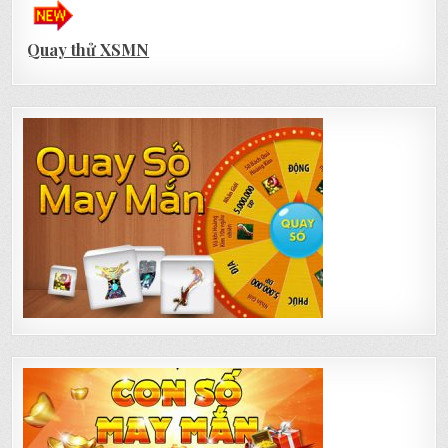
Quay thử XSMN