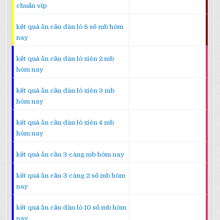
chuẩn víp
kết quả ăn cầu dàn lô 8 số mb hôm
nay
kết quả ăn cầu dàn lô xiên 2 mb
hôm nay
kết quả ăn cầu dàn lô xiên 3 mb
hôm nay
kết quả ăn cầu dàn lô xiên 4 mb
hôm nay
kết quả ăn cầu 3 càng mb hôm nay
kết quả ăn cầu 3 càng 2 số mb hôm
nay
kết quả ăn cầu dàn lô 10 số mb hôm
nay