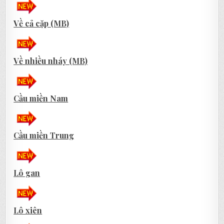
Về cả cặp (MB)
Về nhiều nháy (MB)
Cầu miền Nam
Cầu miền Trung
Lô gan
Lô xiên