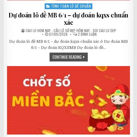
TÍNH TOÁN LÔ ĐỀ CHUẨN
Posted
in
Dự đoán lô đề MB 6/1 – dự đoán kqxs chuẩn
xác
AUTHOR:
CAU LO HOM NAY - CẦU LÔ SỐ ĐẸP HÔM NAY - SOI CAU LO DEP
PUBLISHED
Ở
07/05/2026
2 BÌNH LUẬN
DATE:
DỰ
ĐOÁN
Dự đoán lô đề MB 6/1 – dự đoán kqxs chuẩn xác ở Dự đoán MB
LÔ
6/1 – Dự đoán KQXSMB Dự đoán lô đề…
ĐỀ
MB
6/1
DỰ
CONTINUE READING
–
ĐOÁN
DỰ
LÔ
ĐOÁN
ĐỀ
KQXS
MB
CHUẨN
6/1
XÁC
–
DỰ
ĐOÁN
KQXS
CHUẨN
XÁC