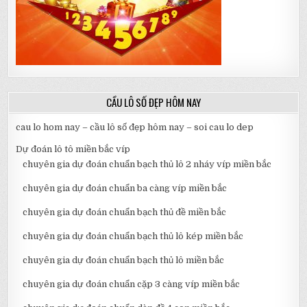
CẦU LÔ SỐ ĐẸP HÔM NAY
cau lo hom nay – cầu lô số đẹp hôm nay – soi cau lo dep
Dự đoán lô tô miền bắc víp
chuyên gia dự đoán chuẩn bạch thủ lô 2 nháy víp miền bắc
chuyên gia dự đoán chuẩn ba càng víp miền bắc
chuyên gia dự đoán chuẩn bạch thủ đề miền bắc
chuyên gia dự đoán chuẩn bạch thủ lô kép miền bắc
chuyên gia dự đoán chuẩn bạch thủ lô miền bắc
chuyên gia dự đoán chuẩn cặp 3 càng víp miền bắc