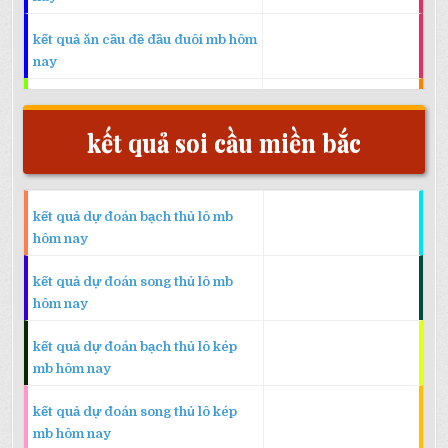
kết quả ăn cầu đề đầu đuôi mb hôm
nay
kết quả soi cầu miền bắc
kết quả dự đoán bạch thủ lô mb
hôm nay
kết quả dự đoán song thủ lô mb
hôm nay
kết quả dự đoán bạch thủ lô kép
mb hôm nay
kết quả dự đoán song thủ lô kép
mb hôm nay