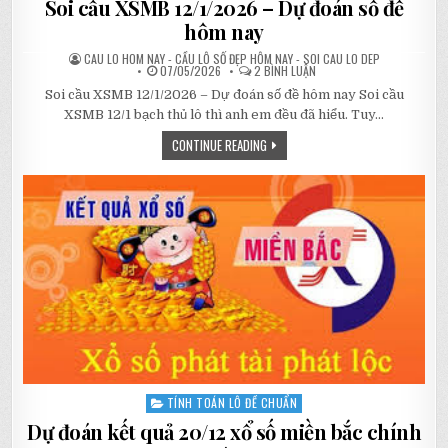
Soi cầu XSMB 12/1/2026 – Dự đoán số đề
hôm nay
AUTHOR:
CAU LO HOM NAY - CẦU LÔ SỐ ĐẸP HÔM NAY - SOI CAU LO DEP
PUBLISHED
Ở
07/05/2026
2 BÌNH LUẬN
DATE:
SOI
CẦU
Soi cầu XSMB 12/1/2026 – Dự đoán số đề hôm nay Soi cầu
XSMB
XSMB 12/1 bạch thủ lô thì anh em đều đã hiểu. Tuy…
12/1/2026
–
DỰ
SOI
CONTINUE READING
ĐOÁN
CẦU
SỐ
XSMB
ĐỀ
12/1/2026
HÔM
–
NAY
DỰ
ĐOÁN
SỐ
ĐỀ
HÔM
NAY
TÍNH TOÁN LÔ ĐỀ CHUẨN
Posted
in
Dự đoán kết quả 20/12 xổ số miền bắc chính