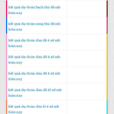
kết quả dự đoán bạch thủ đề mb
hôm nay
kết quả dự đoán song thủ đề mb
hôm nay
kết quả dự đoán dàn đề 4 số mb
hôm nay
kết quả dự đoán dàn đề 6 số mb
hôm nay
kết quả dự đoán dàn đề 8 số mb
hôm nay
kết quả dự đoán dàn đề 10 số mb
hôm nay
kết quả dự đoán dàn lô 4 số mb
hôm nay