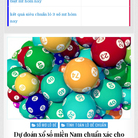
biệt mt hôm nay
kết quả siêu chuẩn lô 3 số mt hôm
nay
SỔ MƠ LÔ ĐỀ
TÍNH TOÁN LÔ ĐỀ CHUẨN
Posted
in
Dự đoán xổ số miền Nam chuẩn xác cho