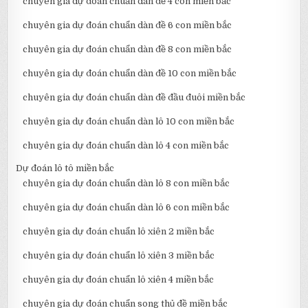
chuyên gia dự đoán chuẩn dàn đề 4 con miền bắc
chuyên gia dự đoán chuẩn dàn đề 6 con miền bắc
chuyên gia dự đoán chuẩn dàn đề 8 con miền bắc
chuyên gia dự đoán chuẩn dàn đề 10 con miền bắc
chuyên gia dự đoán chuẩn dàn đề đầu đuôi miền bắc
chuyên gia dự đoán chuẩn dàn lô 10 con miền bắc
chuyên gia dự đoán chuẩn dàn lô 4 con miền bắc
Dự đoán lô tô miền bắc
chuyên gia dự đoán chuẩn dàn lô 8 con miền bắc
chuyên gia dự đoán chuẩn dàn lô 6 con miền bắc
chuyên gia dự đoán chuẩn lô xiên 2 miền bắc
chuyên gia dự đoán chuẩn lô xiên 3 miền bắc
chuyên gia dự đoán chuẩn lô xiên 4 miền bắc
chuyên gia dự đoán chuẩn song thủ đề miền bắc