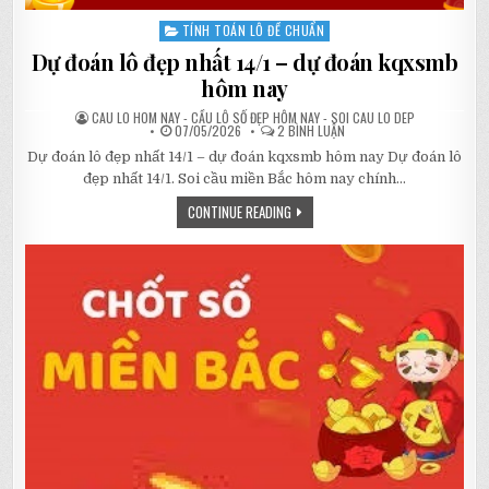
TÍNH TOÁN LÔ ĐỀ CHUẨN
Posted
in
Dự đoán lô đẹp nhất 14/1 – dự đoán kqxsmb
hôm nay
AUTHOR:
CAU LO HOM NAY - CẦU LÔ SỐ ĐẸP HÔM NAY - SOI CAU LO DEP
PUBLISHED
Ở
07/05/2026
2 BÌNH LUẬN
DATE:
DỰ
ĐOÁN
Dự đoán lô đẹp nhất 14/1 – dự đoán kqxsmb hôm nay Dự đoán lô
LÔ
đẹp nhất 14/1. Soi cầu miền Bắc hôm nay chính…
ĐẸP
NHẤT
14/1
DỰ
CONTINUE READING
–
ĐOÁN
DỰ
LÔ
ĐOÁN
ĐẸP
KQXSMB
NHẤT
HÔM
14/1
NAY
–
DỰ
ĐOÁN
KQXSMB
HÔM
NAY