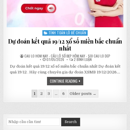
TÍNH TOÁN LÔ ĐỀ CHUẨN
Posted
in
Dự đoán kết quả 19/12 xổ số miền bắc chuẩn
nhất
AUTHOR:
CAU LO HOM NAY - CẦU LÔ SỐ ĐẸP HÔM NAY - SOI CAU LO DEP
PUBLISHED
Ở
07/05/2026
2 BÌNH LUẬN
DATE:
DỰ
ĐOÁN
Dự đoán kết quả 19/12 xổ số miền bắc chuẩn nhất Dự đoán kết
KẾT
quả 19/12 . Hãy cùng chuyên gia dự đoán XSMB 19/12/2026….
QUẢ
19/12
XỔ
DỰ
CONTINUE READING
SỐ
ĐOÁN
MIỀN
KẾT
Điều
BẮC
QUẢ
1
2
3
…
6
Older posts →
CHUẨN
19/12
NHẤT
hướng
XỔ
SỐ
bài
MIỀN
BẮC
CHUẨN
viết
NHẤT
Search