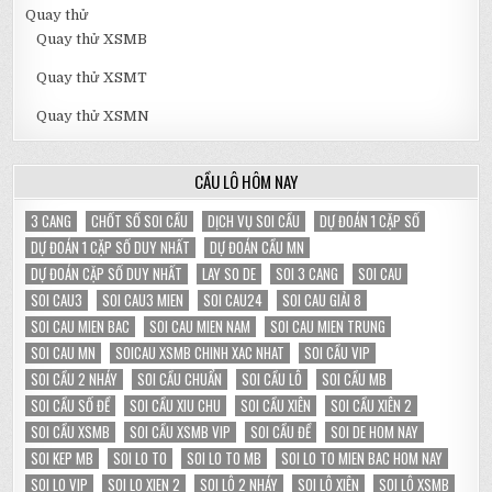
Quay thử
Quay thử XSMB
Quay thử XSMT
Quay thử XSMN
CẦU LÔ HÔM NAY
3 CANG
CHỐT SỐ SOI CẦU
DỊCH VỤ SOI CẦU
DỰ ĐOÁN 1 CẶP SỐ
DỰ ĐOÁN 1 CẶP SỐ DUY NHẤT
DỰ ĐOÁN CẦU MN
DỰ ĐOÁN CẶP SỐ DUY NHẤT
LAY SO DE
SOI 3 CANG
SOI CAU
SOI CAU3
SOI CAU3 MIEN
SOI CAU24
SOI CAU GIẢI 8
SOI CAU MIEN BAC
SOI CAU MIEN NAM
SOI CAU MIEN TRUNG
SOI CAU MN
SOICAU XSMB CHINH XAC NHAT
SOI CẦU VIP
SOI CẦU 2 NHÁY
SOI CẦU CHUẨN
SOI CẦU LÔ
SOI CẦU MB
SOI CẦU SỐ ĐỀ
SOI CẦU XIU CHU
SOI CẦU XIÊN
SOI CẦU XIÊN 2
SOI CẦU XSMB
SOI CẦU XSMB VIP
SOI CẦU ĐỀ
SOI DE HOM NAY
SOI KEP MB
SOI LO TO
SOI LO TO MB
SOI LO TO MIEN BAC HOM NAY
SOI LO VIP
SOI LO XIEN 2
SOI LÔ 2 NHÁY
SOI LÔ XIÊN
SOI LÔ XSMB