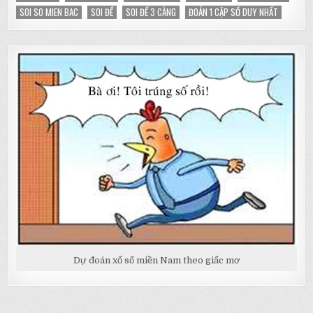
SOI SO MIEN BAC
SOI ĐỀ
SOI ĐỀ 3 CÀNG
ĐOÁN 1 CẶP SỐ DUY NHẤT
Dự đoán xổ số miền Nam theo giấc mơ