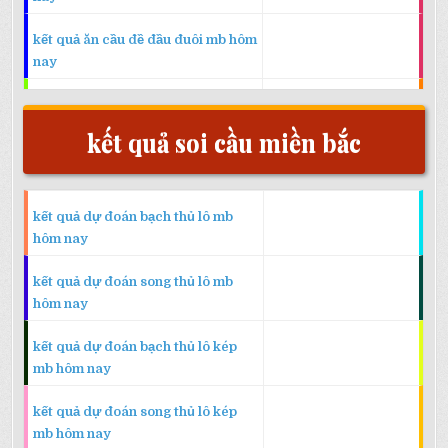
kết quả ăn cầu đề đầu đuôi mb hôm
nay
kết quả soi cầu miền bắc
kết quả dự đoán bạch thủ lô mb
hôm nay
kết quả dự đoán song thủ lô mb
hôm nay
kết quả dự đoán bạch thủ lô kép
mb hôm nay
kết quả dự đoán song thủ lô kép
mb hôm nay