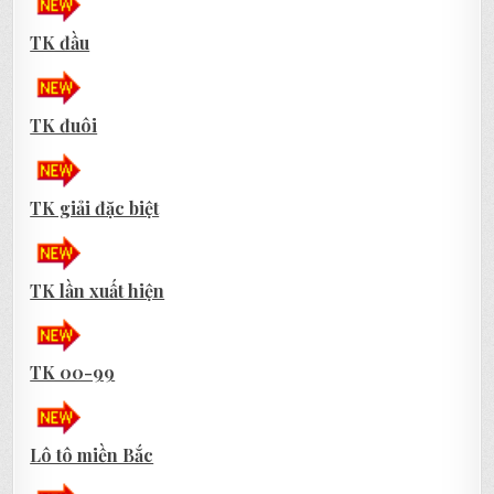
TK đầu
TK đuôi
TK giải đặc biệt
TK lần xuất hiện
TK 00-99
Lô tô miền Bắc