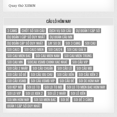
Quay thử XSMN
CẦU LÔ HÔM NAY
3 CANG
CHỐT SỐ SOI CẦU
DỊCH VỤ SOI CẦU
DỰ ĐOÁN 1 CẶP SỐ
DỰ ĐOÁN 1 CẶP SỐ DUY NHẤT
DỰ ĐOÁN CẦU MN
DỰ ĐOÁN CẶP SỐ DUY NHẤT
LAY SO DE
SOI 3 CANG
SOI CAU
SOI CAU3
SOI CAU3 MIEN
SOI CAU24
SOI CAU GIẢI 8
SOI CAU MIEN BAC
SOI CAU MIEN NAM
SOI CAU MIEN TRUNG
SOI CAU MN
SOICAU XSMB CHINH XAC NHAT
SOI CẦU VIP
SOI CẦU 2 NHÁY
SOI CẦU CHUẨN
SOI CẦU LÔ
SOI CẦU MB
SOI CẦU SỐ ĐỀ
SOI CẦU XIU CHU
SOI CẦU XIÊN
SOI CẦU XIÊN 2
SOI CẦU XSMB
SOI CẦU XSMB VIP
SOI CẦU ĐỀ
SOI DE HOM NAY
SOI KEP MB
SOI LO TO
SOI LO TO MB
SOI LO TO MIEN BAC HOM NAY
SOI LO VIP
SOI LO XIEN 2
SOI LÔ 2 NHÁY
SOI LÔ XIÊN
SOI MN HOM NAY
SOI SO MIEN BAC
SOI ĐỀ
SOI ĐỀ 3 CÀNG
ĐOÁN 1 CẶP SỐ DUY NHẤT