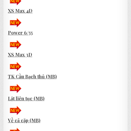
XS Max 4D
Power 6/55
XS Max 3D
TK Cầu Bạch thủ (MB)
Lật liên tục (MB)
Về cả cặp (MB)