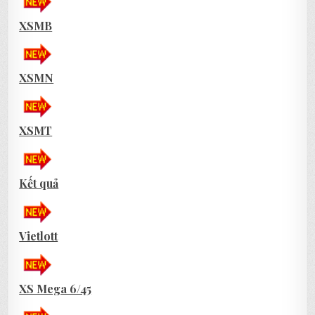
XSMB
XSMN
XSMT
Kết quả
Vietlott
XS Mega 6/45