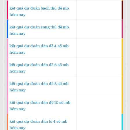
kết quả dự đoán bạch thủ đề mb
hôm nay
kết quả dự đoán song thủ đề mb
hôm nay
kết quả dự đoán dàn đề 4 số mb
hôm nay
kết quả dự đoán dàn đề 6 số mb
hôm nay
kết quả dự đoán dàn đề 8 số mb
hôm nay
kết quả dự đoán dàn đề 10 số mb
hôm nay
kết quả dự đoán dàn lô 4 số mb
hôm nay