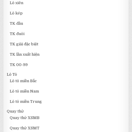
Lô xiên
Lô kép
TK đầu
TK đuôi
TK giải đặc biệt
TK lần xuất hiện
TK 00-99
Lô Tô
Lô tô miền Bắc
Lô tô miền Nam
Lô tô miền Trung
Quay thử
Quay thử XSMB
Quay thử XSMT