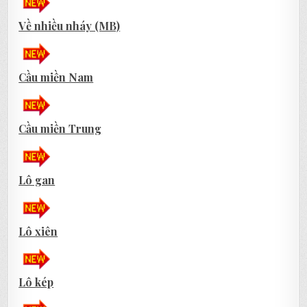
Về nhiều nháy (MB)
Cầu miền Nam
Cầu miền Trung
Lô gan
Lô xiên
Lô kép