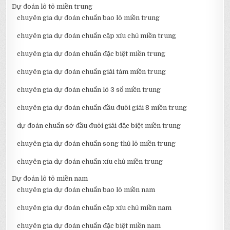
Dự đoán lô tô miền trung
chuyên gia dự đoán chuẩn bao lô miền trung
chuyên gia dự đoán chuẩn cặp xíu chủ miền trung
chuyên gia dự đoán chuẩn đặc biệt miền trung
chuyên gia dự đoán chuẩn giải tám miền trung
chuyên gia dự đoán chuẩn lô 3 số miền trung
chuyên gia dự đoán chuẩn đầu đuôi giải 8 miền trung
dự đoán chuẩn sớ đầu đuôi giải đặc biệt miền trung
chuyên gia dự đoán chuẩn song thủ lô miền trung
chuyên gia dự đoán chuẩn xíu chủ miền trung
Dự đoán lô tô miền nam
chuyên gia dự đoán chuẩn bao lô miền nam
chuyên gia dự đoán chuẩn cặp xíu chủ miền nam
chuyên gia dự đoán chuẩn đặc biệt miền nam