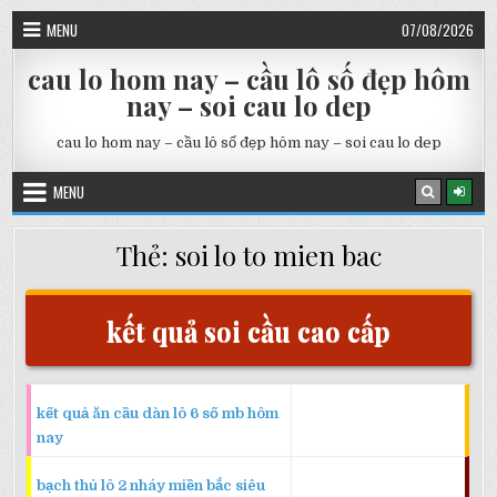
Skip
MENU
07/08/2026
to
content
cau lo hom nay – cầu lô số đẹp hôm
nay – soi cau lo dep
cau lo hom nay – cầu lô số đẹp hôm nay – soi cau lo dep
MENU
Thẻ:
soi lo to mien bac
kết quả soi cầu cao cấp
kết quả ăn cầu dàn lô 6 số mb hôm
nay
bạch thủ lô 2 nháy miền bắc siêu