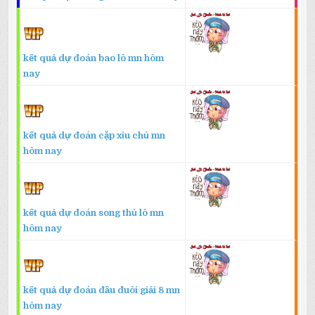
kết quả dự đoán bao lô mn hôm
nay
kết quả dự đoán cặp xỉu chủ mn
hôm nay
kết quả dự đoán song thủ lô mn
hôm nay
kết quả dự đoán đầu đuôi giải 8 mn
hôm nay