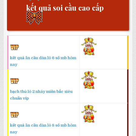
kết quả soi cầu cao cấp
kết quả ăn cầu dàn lô 6 số mb hôm
nay
bạch thủ lô 2 nháy miền bắc siêu
chuẩn víp
kết quả ăn cầu dàn lô 8 số mb hôm
nay