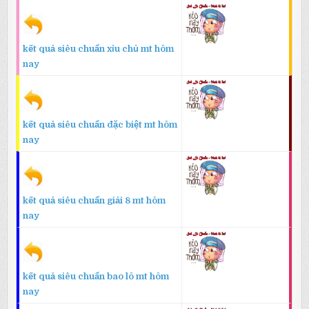
kết quả siêu chuẩn xỉu chủ mt hôm
nay
kết quả siêu chuẩn đặc biệt mt hôm
nay
kết quả siêu chuẩn giải 8 mt hôm
nay
kết quả siêu chuẩn bao lô mt hôm
nay