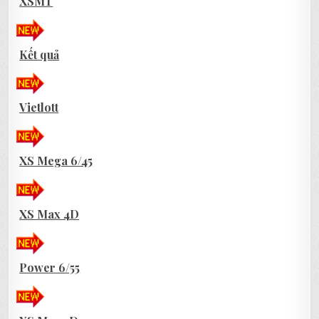
XSMT
Kết quả
Vietlott
XS Mega 6/45
XS Max 4D
Power 6/55