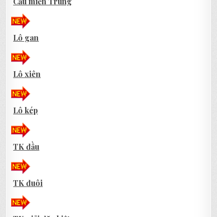
Cầu miền Trung
Lô gan
Lô xiên
Lô kép
TK đầu
TK đuôi