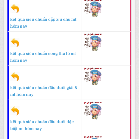
kết quả siêu chuẩn cặp xỉu chủ mt
hôm nay
kết quả siêu chuẩn song thủ lô mt
hôm nay
kết quả siêu chuẩn đầu đuôi giải 8
mt hôm nay
kết quả siêu chuẩn đầu đuôi đặc
biệt mt hôm nay