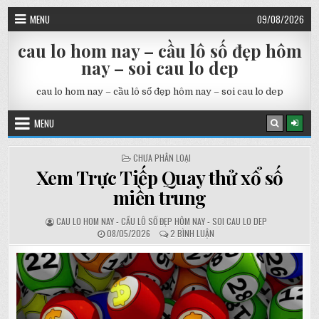
Skip
MENU
09/08/2026
to
content
cau lo hom nay – cầu lô số đẹp hôm
nay – soi cau lo dep
cau lo hom nay – cầu lô số đẹp hôm nay – soi cau lo dep
MENU
POSTED
CHƯA PHÂN LOẠI
IN
Xem Trực Tiếp Quay thử xổ số
miền trung
AUTHOR:
CAU LO HOM NAY - CẦU LÔ SỐ ĐẸP HÔM NAY - SOI CAU LO DEP
PUBLISHED
Ở
08/05/2026
2 BÌNH LUẬN
DATE:
XEM
TRỰC
TIẾP
QUAY
THỬ
XỔ
SỐ