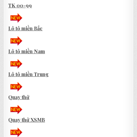
TK 00-99
Lô tô miền Bắc
Lô tô miền Nam
Lô tô miền Trung
Quay thử
Quay thử XSMB