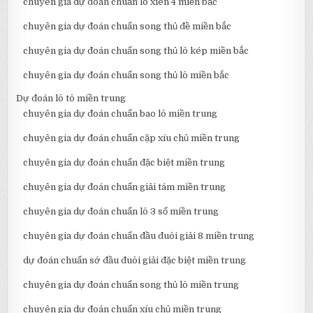
chuyên gia dự đoán chuẩn lô xiên 4 miền bắc
chuyên gia dự đoán chuẩn song thủ đề miền bắc
chuyên gia dự đoán chuẩn song thủ lô kép miền bắc
chuyên gia dự đoán chuẩn song thủ lô miền bắc
Dự đoán lô tô miền trung
chuyên gia dự đoán chuẩn bao lô miền trung
chuyên gia dự đoán chuẩn cặp xíu chủ miền trung
chuyên gia dự đoán chuẩn đặc biệt miền trung
chuyên gia dự đoán chuẩn giải tám miền trung
chuyên gia dự đoán chuẩn lô 3 số miền trung
chuyên gia dự đoán chuẩn đầu đuôi giải 8 miền trung
dự đoán chuẩn sớ đầu đuôi giải đặc biệt miền trung
chuyên gia dự đoán chuẩn song thủ lô miền trung
chuyên gia dự đoán chuẩn xíu chủ miền trung