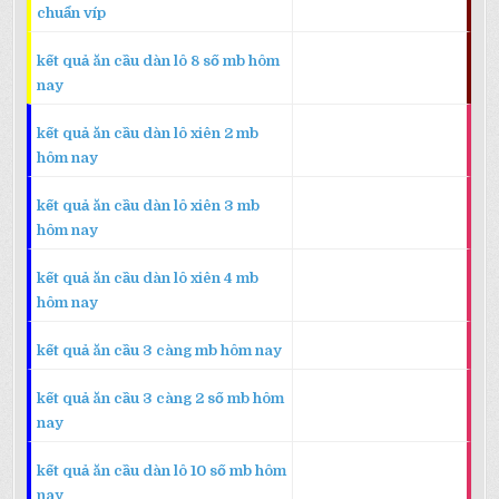
chuẩn víp
kết quả ăn cầu dàn lô 8 số mb hôm
nay
kết quả ăn cầu dàn lô xiên 2 mb
hôm nay
kết quả ăn cầu dàn lô xiên 3 mb
hôm nay
kết quả ăn cầu dàn lô xiên 4 mb
hôm nay
kết quả ăn cầu 3 càng mb hôm nay
kết quả ăn cầu 3 càng 2 số mb hôm
nay
kết quả ăn cầu dàn lô 10 số mb hôm
nay