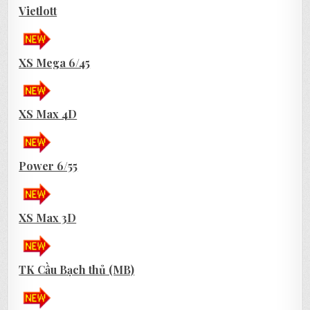
Vietlott
XS Mega 6/45
XS Max 4D
Power 6/55
XS Max 3D
TK Cầu Bạch thủ (MB)