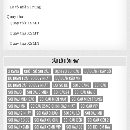
Lô tô miền Trung
Quay thử
Quay thử XSMB
Quay thử XSMT
Quay thử XSMN
CẦU LÔ HÔM NAY
3 CANG
CHỐT SỐ SOI CẦU
DỊCH VỤ SOI CẦU
DỰ ĐOÁN 1 CẶP SỐ
DỰ ĐOÁN 1 CẶP SỐ DUY NHẤT
DỰ ĐOÁN CẦU MN
DỰ ĐOÁN CẶP SỐ DUY NHẤT
LAY SO DE
SOI 3 CANG
SOI CAU
SOI CAU3
SOI CAU3 MIEN
SOI CAU24
SOI CAU GIẢI 8
SOI CAU MIEN BAC
SOI CAU MIEN NAM
SOI CAU MIEN TRUNG
SOI CAU MN
SOICAU XSMB CHINH XAC NHAT
SOI CẦU VIP
SOI CẦU 2 NHÁY
SOI CẦU CHUẨN
SOI CẦU LÔ
SOI CẦU MB
SOI CẦU SỐ ĐỀ
SOI CẦU XIU CHU
SOI CẦU XIÊN
SOI CẦU XIÊN 2
SOI CẦU XSMB
SOI CẦU XSMB VIP
SOI CẦU ĐỀ
SOI DE HOM NAY