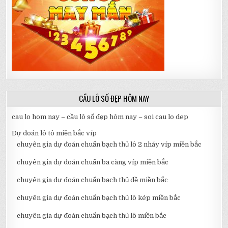
CẦU LÔ SỐ ĐẸP HÔM NAY
cau lo hom nay – cầu lô số đẹp hôm nay – soi cau lo dep
Dự đoán lô tô miền bắc víp
chuyên gia dự đoán chuẩn bạch thủ lô 2 nháy víp miền bắc
chuyên gia dự đoán chuẩn ba càng víp miền bắc
chuyên gia dự đoán chuẩn bạch thủ đề miền bắc
chuyên gia dự đoán chuẩn bạch thủ lô kép miền bắc
chuyên gia dự đoán chuẩn bạch thủ lô miền bắc