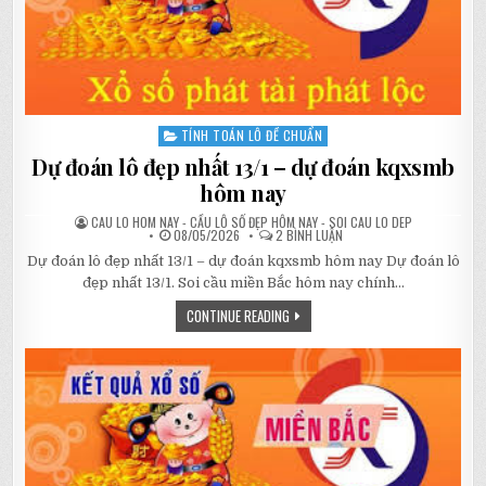
BẮC
TÍNH TOÁN LÔ ĐỀ CHUẨN
Posted
in
Dự đoán lô đẹp nhất 13/1 – dự đoán kqxsmb
hôm nay
AUTHOR:
CAU LO HOM NAY - CẦU LÔ SỐ ĐẸP HÔM NAY - SOI CAU LO DEP
PUBLISHED
Ở
08/05/2026
2 BÌNH LUẬN
DATE:
DỰ
ĐOÁN
Dự đoán lô đẹp nhất 13/1 – dự đoán kqxsmb hôm nay Dự đoán lô
LÔ
đẹp nhất 13/1. Soi cầu miền Bắc hôm nay chính…
ĐẸP
NHẤT
13/1
DỰ
CONTINUE READING
–
ĐOÁN
DỰ
LÔ
ĐOÁN
ĐẸP
KQXSMB
NHẤT
HÔM
13/1
NAY
–
DỰ
ĐOÁN
KQXSMB
HÔM
NAY