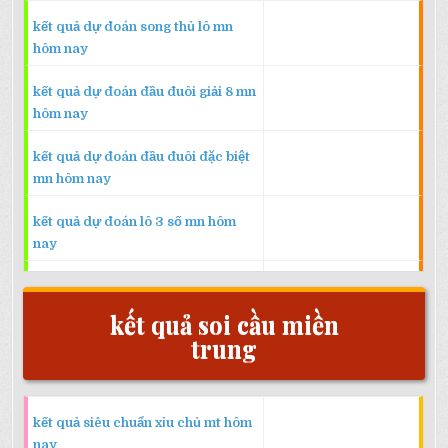
kết quả dự đoán song thủ lô mn
hôm nay
kết quả dự đoán đầu đuôi giải 8 mn
hôm nay
kết quả dự đoán đầu đuôi đặc biệt
mn hôm nay
kết quả dự đoán lô 3 số mn hôm
nay
kết quả soi cầu miền
trung
kết quả siêu chuẩn xỉu chủ mt hôm
nay