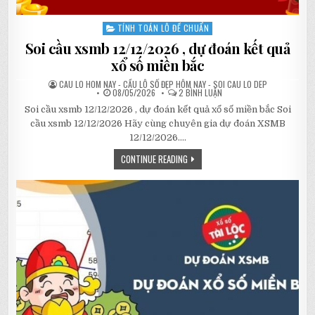
TÍNH TOÁN LÔ ĐỀ CHUẨN
Posted
in
Soi cầu xsmb 12/12/2026 , dự đoán kết quả
xổ số miền bắc
AUTHOR:
CAU LO HOM NAY - CẦU LÔ SỐ ĐẸP HÔM NAY - SOI CAU LO DEP
PUBLISHED
Ở
08/05/2026
2 BÌNH LUẬN
DATE:
SOI
CẦU
Soi cầu xsmb 12/12/2026 , dự đoán kết quả xổ số miền bắc Soi
XSMB
cầu xsmb 12/12/2026 Hãy cùng chuyên gia dự đoán XSMB
12/12/2026
,
12/12/2026….
DỰ
ĐOÁN
SOI
CONTINUE READING
KẾT
CẦU
QUẢ
XSMB
XỔ
12/12/2026
SỐ
MIỀN
,
BẮC
DỰ
ĐOÁN
KẾT
QUẢ
XỔ
SỐ
MIỀN
BẮC