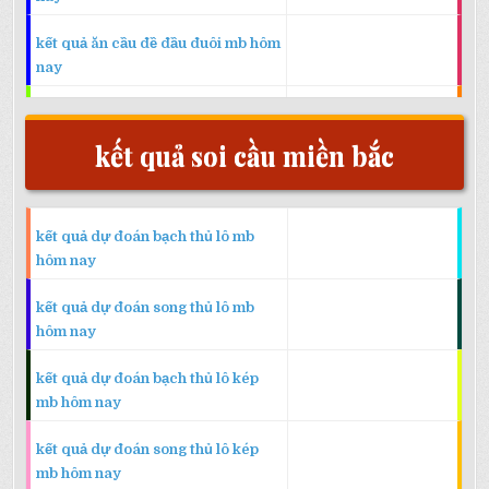
kết quả ăn cầu đề đầu đuôi mb hôm
nay
kết quả soi cầu miền bắc
kết quả dự đoán bạch thủ lô mb
hôm nay
kết quả dự đoán song thủ lô mb
hôm nay
kết quả dự đoán bạch thủ lô kép
mb hôm nay
kết quả dự đoán song thủ lô kép
mb hôm nay