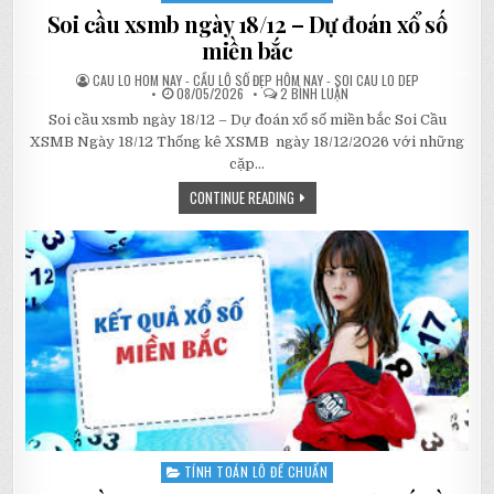
in
Soi cầu xsmb ngày 18/12 – Dự đoán xổ số
miền bắc
AUTHOR:
CAU LO HOM NAY - CẦU LÔ SỐ ĐẸP HÔM NAY - SOI CAU LO DEP
PUBLISHED
Ở
08/05/2026
2 BÌNH LUẬN
DATE:
SOI
CẦU
Soi cầu xsmb ngày 18/12 – Dự đoán xổ số miền bắc Soi Cầu
XSMB
XSMB Ngày 18/12 Thống kê XSMB ngày 18/12/2026 với những
NGÀY
18/12
cặp…
–
DỰ
SOI
CONTINUE READING
ĐOÁN
CẦU
XỔ
XSMB
SỐ
NGÀY
MIỀN
BẮC
18/12
–
DỰ
ĐOÁN
XỔ
SỐ
MIỀN
BẮC
TÍNH TOÁN LÔ ĐỀ CHUẨN
Posted
in