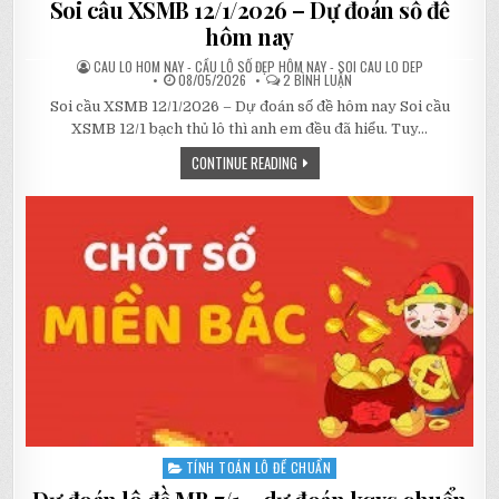
Soi cầu XSMB 12/1/2026 – Dự đoán số đề
hôm nay
AUTHOR:
CAU LO HOM NAY - CẦU LÔ SỐ ĐẸP HÔM NAY - SOI CAU LO DEP
PUBLISHED
Ở
08/05/2026
2 BÌNH LUẬN
DATE:
SOI
CẦU
Soi cầu XSMB 12/1/2026 – Dự đoán số đề hôm nay Soi cầu
XSMB
XSMB 12/1 bạch thủ lô thì anh em đều đã hiểu. Tuy…
12/1/2026
–
DỰ
SOI
CONTINUE READING
ĐOÁN
CẦU
SỐ
XSMB
ĐỀ
12/1/2026
HÔM
–
NAY
DỰ
ĐOÁN
SỐ
ĐỀ
HÔM
NAY
TÍNH TOÁN LÔ ĐỀ CHUẨN
Posted
in