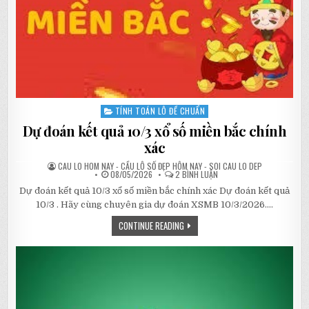
NAY
TÍNH TOÁN LÔ ĐỀ CHUẨN
Posted
in
Dự đoán kết quả 10/3 xổ số miền bắc chính
xác
AUTHOR:
CAU LO HOM NAY - CẦU LÔ SỐ ĐẸP HÔM NAY - SOI CAU LO DEP
PUBLISHED
Ở
08/05/2026
2 BÌNH LUẬN
DATE:
DỰ
ĐOÁN
Dự đoán kết quả 10/3 xổ số miền bắc chính xác Dự đoán kết quả
KẾT
10/3 . Hãy cùng chuyên gia dự đoán XSMB 10/3/2026….
QUẢ
10/3
XỔ
DỰ
CONTINUE READING
SỐ
ĐOÁN
MIỀN
KẾT
BẮC
QUẢ
CHÍNH
10/3
XÁC
XỔ
SỐ
MIỀN
BẮC
CHÍNH