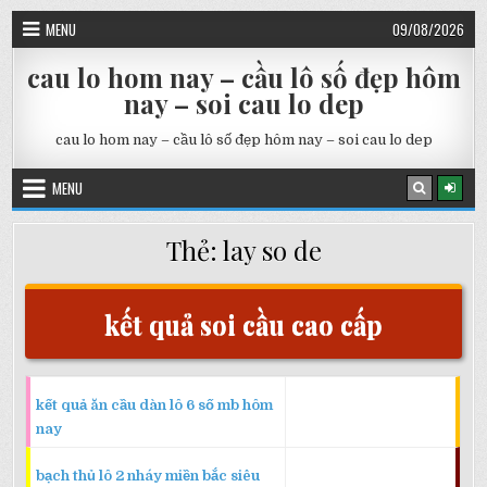
Skip
MENU
09/08/2026
to
content
cau lo hom nay – cầu lô số đẹp hôm
nay – soi cau lo dep
cau lo hom nay – cầu lô số đẹp hôm nay – soi cau lo dep
MENU
Thẻ:
lay so de
kết quả soi cầu cao cấp
kết quả ăn cầu dàn lô 6 số mb hôm
nay
bạch thủ lô 2 nháy miền bắc siêu