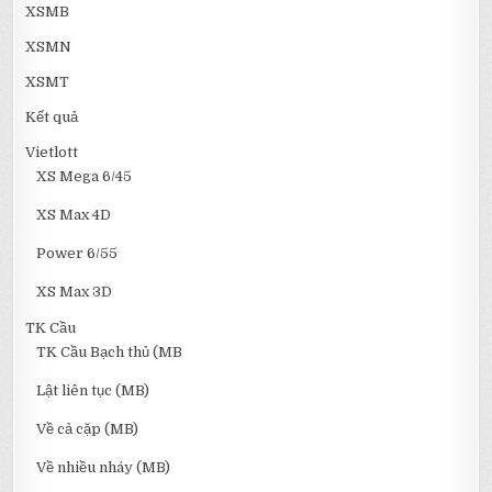
XSMB
XSMN
XSMT
Kết quả
Vietlott
XS Mega 6/45
XS Max 4D
Power 6/55
XS Max 3D
TK Cầu
TK Cầu Bạch thủ (MB
Lật liên tục (MB)
Về cả cặp (MB)
Về nhiều nháy (MB)