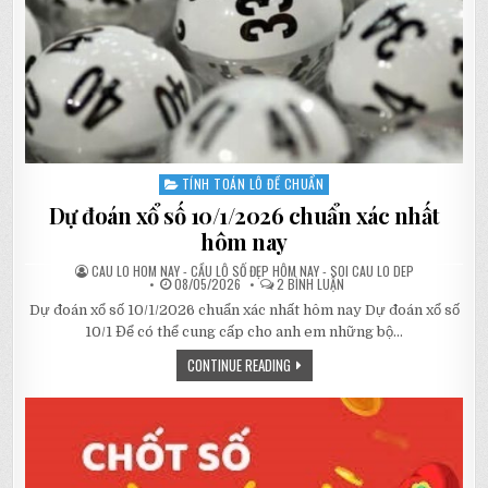
TÍNH TOÁN LÔ ĐỀ CHUẨN
Posted
in
Dự đoán xổ số 10/1/2026 chuẩn xác nhất
hôm nay
AUTHOR:
CAU LO HOM NAY - CẦU LÔ SỐ ĐẸP HÔM NAY - SOI CAU LO DEP
PUBLISHED
Ở
08/05/2026
2 BÌNH LUẬN
DATE:
DỰ
ĐOÁN
Dự đoán xổ số 10/1/2026 chuẩn xác nhất hôm nay Dự đoán xổ số
XỔ
10/1 Để có thể cung cấp cho anh em những bộ…
SỐ
10/1/2026
CHUẨN
DỰ
CONTINUE READING
XÁC
ĐOÁN
NHẤT
XỔ
HÔM
SỐ
NAY
10/1/2026
CHUẨN
XÁC
NHẤT
HÔM