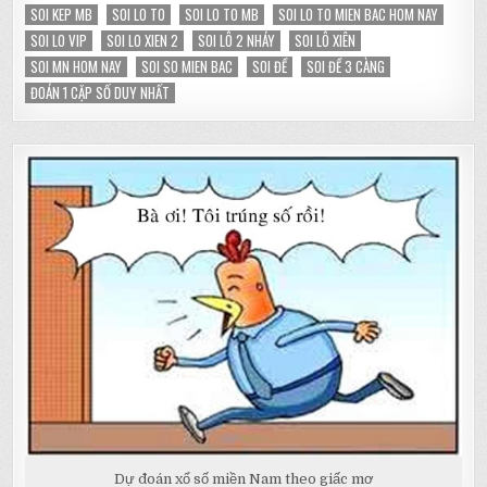
SOI KEP MB
SOI LO TO
SOI LO TO MB
SOI LO TO MIEN BAC HOM NAY
SOI LO VIP
SOI LO XIEN 2
SOI LÔ 2 NHÁY
SOI LÔ XIÊN
SOI MN HOM NAY
SOI SO MIEN BAC
SOI ĐỀ
SOI ĐỀ 3 CÀNG
ĐOÁN 1 CẶP SỐ DUY NHẤT
Dự đoán xổ số miền Nam theo giấc mơ