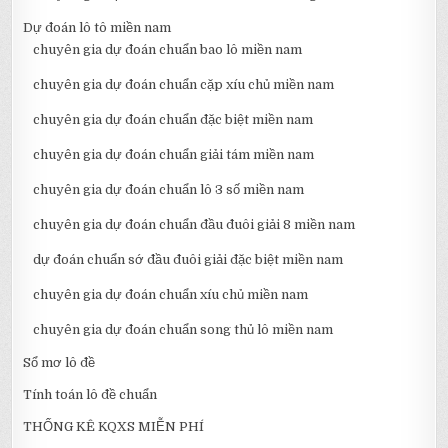
Dự đoán lô tô miền nam
chuyên gia dự đoán chuẩn bao lô miền nam
chuyên gia dự đoán chuẩn cặp xíu chủ miền nam
chuyên gia dự đoán chuẩn đặc biệt miền nam
chuyên gia dự đoán chuẩn giải tám miền nam
chuyên gia dự đoán chuẩn lô 3 số miền nam
chuyên gia dự đoán chuẩn đầu đuôi giải 8 miền nam
dự đoán chuẩn sớ đầu đuôi giải đặc biệt miền nam
chuyên gia dự đoán chuẩn xíu chủ miền nam
chuyên gia dự đoán chuẩn song thủ lô miền nam
Sổ mơ lô đề
Tính toán lô đề chuẩn
THỐNG KÊ KQXS MIỄN PHÍ