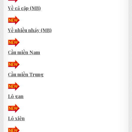
Về cả cặp (MB)
Về nhiều nháy (MB)
Cầu miền Nam
Cầu miền Trung
Lô gan
Lô xiên