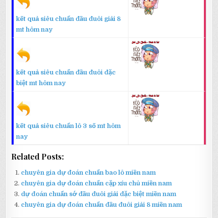
kết quả siêu chuẩn đầu đuôi giải 8
mt hôm nay
kết quả siêu chuẩn đầu đuôi đặc
biệt mt hôm nay
kết quả siêu chuẩn lô 3 số mt hôm
nay
Related Posts:
chuyên gia dự đoán chuẩn bao lô miền nam
chuyên gia dự đoán chuẩn cặp xíu chủ miền nam
dự đoán chuẩn sớ đầu đuôi giải đặc biệt miền nam
chuyên gia dự đoán chuẩn đầu đuôi giải 8 miền nam