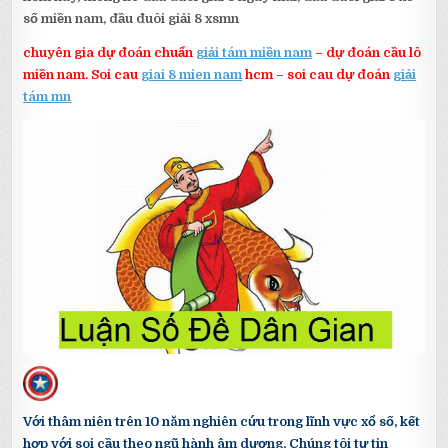
số miền nam, đầu đuôi giải 8 xsmn
chuyên gia dự đoán chuẩn
giải tám miền nam
– dự đoán cầu lô
miền nam. Soi cau
giai 8 mien nam
hcm – soi cau dự đoán
giải
tám mn
Với thâm niên trên 10 năm nghiên cứu trong lĩnh vực xổ số, kết
hợp với soi cầu theo ngũ hành âm dương, Chúng tôi tự tin