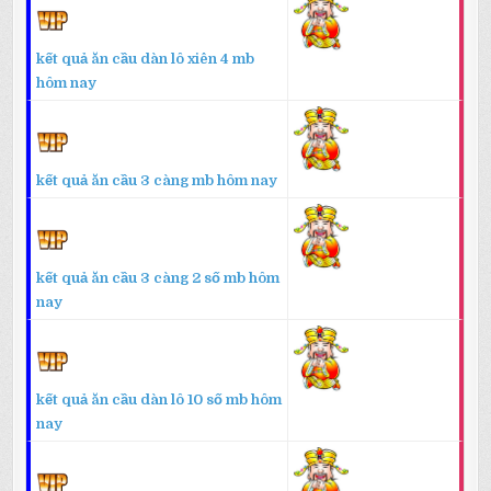
kết quả ăn cầu dàn lô xiên 4 mb
hôm nay
kết quả ăn cầu 3 càng mb hôm nay
kết quả ăn cầu 3 càng 2 số mb hôm
nay
kết quả ăn cầu dàn lô 10 số mb hôm
nay