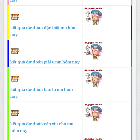
nay
kết quả dự đoán đặc biệt mn hôm
nay
kết quả dự đoán giải 8 mn hôm nay
kết quả dự đoán bao lô mn hôm
nay
kết quả dự đoán cặp xỉu chủ mn
hôm nay