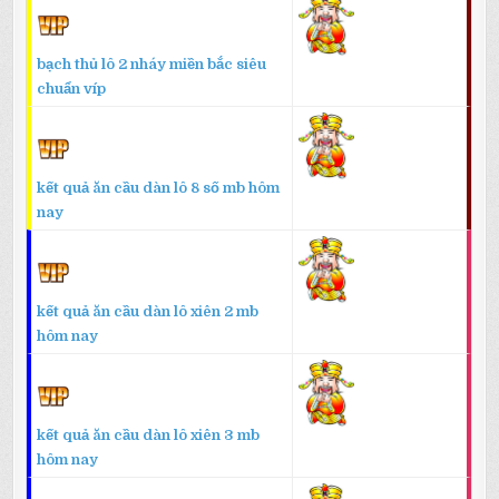
bạch thủ lô 2 nháy miền bắc siêu
chuẩn víp
kết quả ăn cầu dàn lô 8 số mb hôm
nay
kết quả ăn cầu dàn lô xiên 2 mb
hôm nay
kết quả ăn cầu dàn lô xiên 3 mb
hôm nay