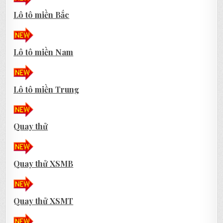
Lô tô miền Bắc
Lô tô miền Nam
Lô tô miền Trung
Quay thử
Quay thử XSMB
Quay thử XSMT