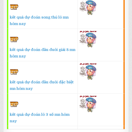
kết quả dự đoán song thủ lô mn
hôm nay
kết quả dự đoán đầu đuôi giải 8 mn
hôm nay
kết quả dự đoán đầu đuôi đặc biệt
mn hôm nay
kết quả dự đoán lô 3 số mn hôm
nay