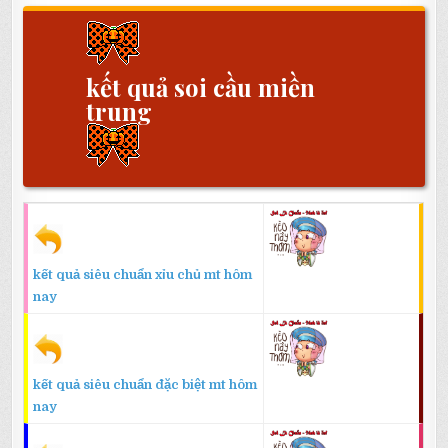
kết quả soi cầu miền
trung
kết quả siêu chuẩn xỉu chủ mt hôm
nay
kết quả siêu chuẩn đặc biệt mt hôm
nay