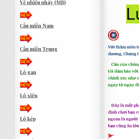
Về nhiều nháy (MB)
Cầu miền Nam
Với thâm niên t
Cầu miền Trung
dương, Chúng t
Cầu của chúng
Lô gan
tôi đảm bảo với
chính xác như 
ngay từ ngày đầ
Lô xiên
Đây là một ph
định chơi bạn c
Lô kép
ngoan là người 
bạn cũng ăn lớn