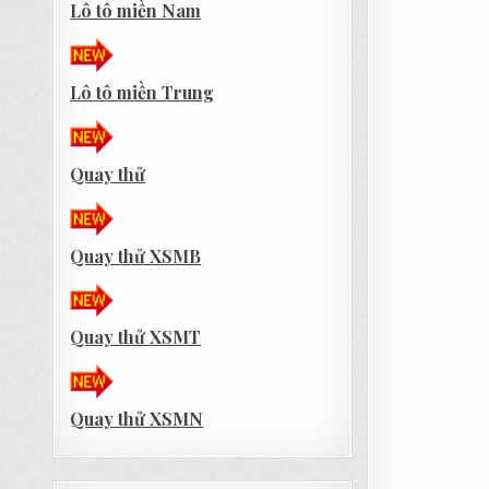
Lô tô miền Nam
Lô tô miền Trung
Quay thử
Quay thử XSMB
Quay thử XSMT
Quay thử XSMN