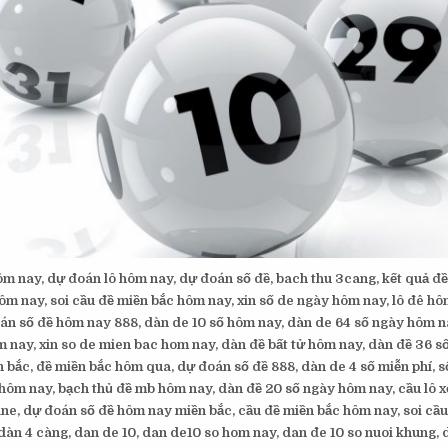
ôm nay, dự đoán lô hôm nay, dự đoán số đề, bach thu 3cang, kết quả đ
ôm nay, soi cầu đề miền bắc hôm nay, xin số de ngày hôm nay, lô đê hô
án số đề hôm nay 888, dàn de 10 số hôm nay, dàn de 64 số ngày hôm n
 nay, xin so de mien bac hom nay, dàn đề bất tử hôm nay, dàn đề 36 s
 bắc, đề miền bắc hôm qua, dự đoán số đề 888, dàn de 4 số miễn phí, 
 hôm nay, bạch thủ đề mb hôm nay, dàn đề 20 số ngày hôm nay, cầu lô x
ne, dự đoán số đề hôm nay miền bắc, cầu đề miền bắc hôm nay, soi cầu
dàn 4 càng, dan de 10, dan de10 so hom nay, dan đe 10 so nuoi khung, 