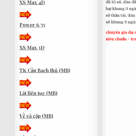
XS Max 4D
đề 10 số, dàn đề
bại khung 3 ngà
số thần tài, dàn
số khung 3 ngày
Power 6/55
chuyên gia dự
siêu chuẩn – tr
XS Max 3D
TK Cầu Bạch thủ (MB)
Lật liên tục (MB)
Về cả cặp (MB)