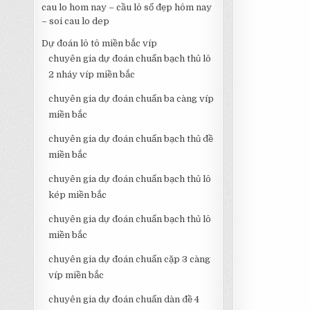
cau lo hom nay – cầu lô số đẹp hôm nay
– soi cau lo dep
Dự đoán lô tô miền bắc víp
chuyên gia dự đoán chuẩn bạch thủ lô
2 nháy víp miền bắc
chuyên gia dự đoán chuẩn ba càng víp
miền bắc
chuyên gia dự đoán chuẩn bạch thủ đề
miền bắc
chuyên gia dự đoán chuẩn bạch thủ lô
kép miền bắc
chuyên gia dự đoán chuẩn bạch thủ lô
miền bắc
chuyên gia dự đoán chuẩn cặp 3 càng
víp miền bắc
chuyên gia dự đoán chuẩn dàn đề 4