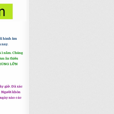
ngũ hành âm
 nay.
ả 1 năm. Chúng
làm ăn thiếu
T TRÚNG LỚN
ây giờ. Đã xác
ố. Người khôn
t ngày nào các