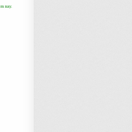
ôm nay.