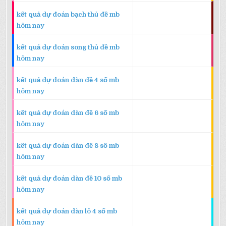
kết quả dự đoán bạch thủ đề mb
hôm nay
kết quả dự đoán song thủ đề mb
hôm nay
kết quả dự đoán dàn đề 4 số mb
hôm nay
kết quả dự đoán dàn đề 6 số mb
hôm nay
kết quả dự đoán dàn đề 8 số mb
hôm nay
kết quả dự đoán dàn đề 10 số mb
hôm nay
kết quả dự đoán dàn lô 4 số mb
hôm nay