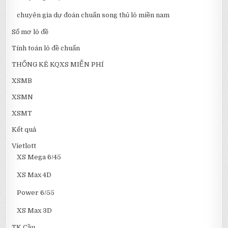
chuyên gia dự đoán chuẩn song thủ lô miền nam
Sổ mơ lô đề
Tính toán lô đề chuẩn
THỐNG KÊ KQXS MIỄN PHÍ
XSMB
XSMN
XSMT
Kết quả
Vietlott
XS Mega 6/45
XS Max 4D
Power 6/55
XS Max 3D
TK Cầu