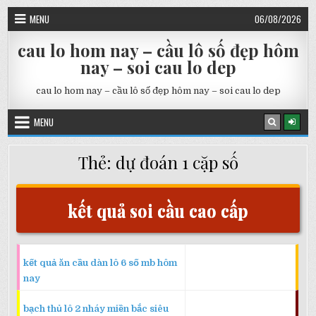
Skip
MENU
06/08/2026
to
content
cau lo hom nay – cầu lô số đẹp hôm
nay – soi cau lo dep
cau lo hom nay – cầu lô số đẹp hôm nay – soi cau lo dep
MENU
Thẻ:
dự đoán 1 cặp số
kết quả soi cầu cao cấp
kết quả ăn cầu dàn lô 6 số mb hôm
nay
bạch thủ lô 2 nháy miền bắc siêu