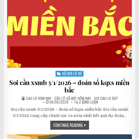
CHÍNH
XÁC
SỔ MƠ LÔ ĐỀ
Posted
in
Soi cầu xsmb 3/1/2026 – đoán số kqxs miền
bắc
AUTHOR:
CAU LO HOM NAY - CẦU LÔ SỐ ĐẸP HÔM NAY - SOI CAU LO DEP
PUBLISHED
Ở
05/05/2026
2 BÌNH LUẬN
DATE:
SOI
CẦU
Soi cầu xsmb 3/1/2026 – đoán số kqxs miền bắc Soi cầu xsmb
XSMB
3/1/1022 cung cấp chính xác và sớm nhất kết quả dự đoán…
3/1/2026
–
ĐOÁN
SOI
CONTINUE READING
SỐ
CẦU
KQXS
XSMB
MIỀN
3/1/2026
BẮC