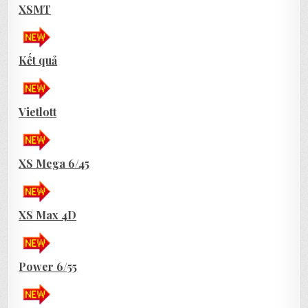
XSMT
Kết quả
Vietlott
XS Mega 6/45
XS Max 4D
Power 6/55