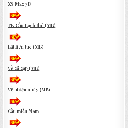
XS Max 3D
TK Cầu Bạch thủ (MB)
Lật liên tục (MB)
Về cả cặp (MB)
Về nhiều nháy (MB)
Cầu miền Nam