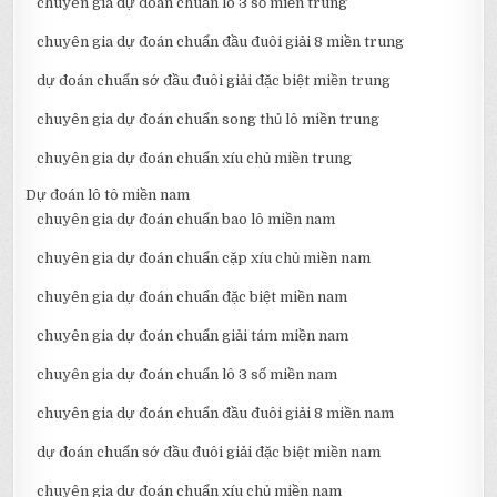
chuyên gia dự đoán chuẩn lô 3 số miền trung
chuyên gia dự đoán chuẩn đầu đuôi giải 8 miền trung
dự đoán chuẩn sớ đầu đuôi giải đặc biệt miền trung
chuyên gia dự đoán chuẩn song thủ lô miền trung
chuyên gia dự đoán chuẩn xíu chủ miền trung
Dự đoán lô tô miền nam
chuyên gia dự đoán chuẩn bao lô miền nam
chuyên gia dự đoán chuẩn cặp xíu chủ miền nam
chuyên gia dự đoán chuẩn đặc biệt miền nam
chuyên gia dự đoán chuẩn giải tám miền nam
chuyên gia dự đoán chuẩn lô 3 số miền nam
chuyên gia dự đoán chuẩn đầu đuôi giải 8 miền nam
dự đoán chuẩn sớ đầu đuôi giải đặc biệt miền nam
chuyên gia dự đoán chuẩn xíu chủ miền nam