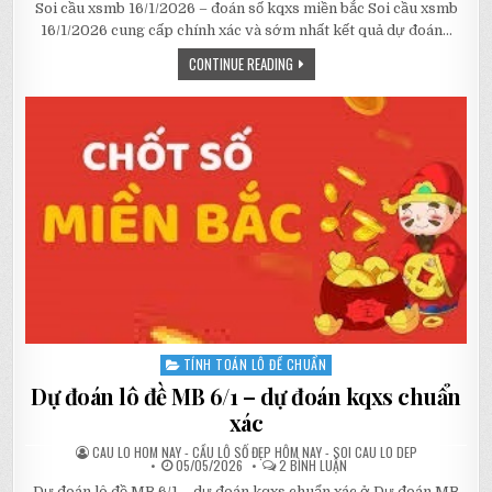
CẦU
Soi cầu xsmb 16/1/2026 – đoán số kqxs miền bắc Soi cầu xsmb
XSMB
16/1/2026 cung cấp chính xác và sớm nhất kết quả dự đoán…
16/1/2026
–
ĐOÁN
SOI
CONTINUE READING
SỐ
CẦU
KQXS
XSMB
MIỀN
16/1/2026
BẮC
–
ĐOÁN
SỐ
KQXS
MIỀN
BẮC
TÍNH TOÁN LÔ ĐỀ CHUẨN
Posted
in
Dự đoán lô đề MB 6/1 – dự đoán kqxs chuẩn
xác
AUTHOR:
CAU LO HOM NAY - CẦU LÔ SỐ ĐẸP HÔM NAY - SOI CAU LO DEP
PUBLISHED
Ở
05/05/2026
2 BÌNH LUẬN
DATE:
DỰ
ĐOÁN
Dự đoán lô đề MB 6/1 – dự đoán kqxs chuẩn xác ở Dự đoán MB