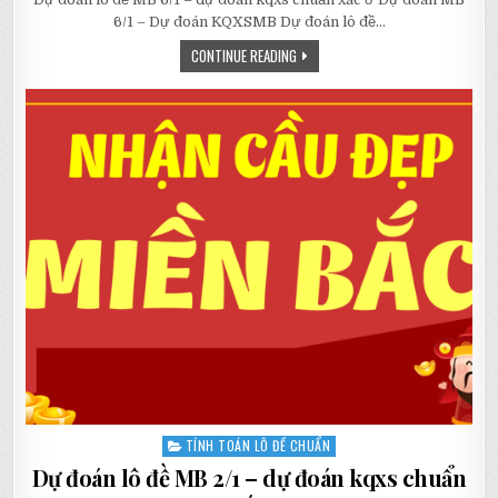
LÔ
6/1 – Dự đoán KQXSMB Dự đoán lô đề…
ĐỀ
MB
6/1
DỰ
CONTINUE READING
–
ĐOÁN
DỰ
LÔ
ĐOÁN
ĐỀ
KQXS
MB
CHUẨN
6/1
XÁC
–
DỰ
ĐOÁN
KQXS
CHUẨN
XÁC
TÍNH TOÁN LÔ ĐỀ CHUẨN
Posted
in
Dự đoán lô đề MB 2/1 – dự đoán kqxs chuẩn