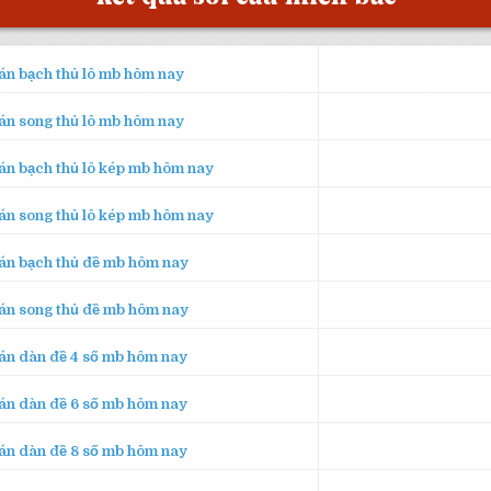
án bạch thủ lô mb hôm nay
án song thủ lô mb hôm nay
án bạch thủ lô kép mb hôm nay
án song thủ lô kép mb hôm nay
án bạch thủ đề mb hôm nay
án song thủ đề mb hôm nay
án dàn đề 4 số mb hôm nay
án dàn đề 6 số mb hôm nay
án dàn đề 8 số mb hôm nay