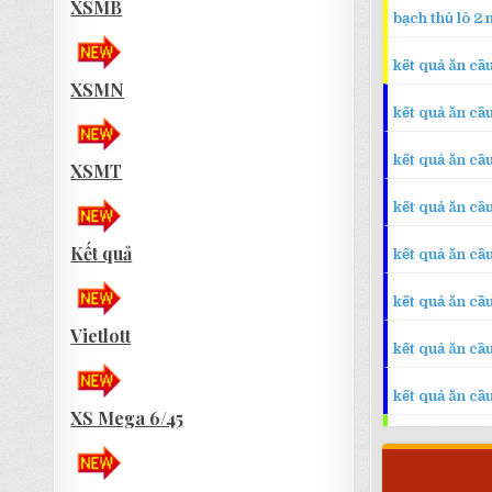
XSMB
bạch thủ lô 2
kết quả ăn cầ
XSMN
kết quả ăn cầ
kết quả ăn cầ
XSMT
kết quả ăn cầ
Kết quả
kết quả ăn cầ
kết quả ăn cầ
Vietlott
kết quả ăn cầ
kết quả ăn cầ
XS Mega 6/45