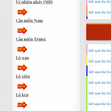
Về nhiều nháy (MB)
kết quả dự đo
kết quả dự đo
Cầu miền Nam
Cầu miền Trung
kết quả dự đo
Lô gan
kết quả dự đo
kết quả dự đo
Lô xiên
kết quả dự đo
kết quả dự đo
Lô kép
kết quả dự đo