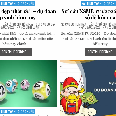
TÍNH TOÁN LÔ ĐỀ CHUẨN
TÍNH TOÁN LÔ ĐỀ CH
sted
Posted
in
 đẹp nhất 18/1 – dự đoán
Soi cầu XSMB 17/1/202
qxsmb hôm nay
số đề hôm na
AUTHOR:
- CẦU LÔ SỐ ĐẸP HÔM NAY - SOI CAU LO DEP
CAU LO HOM NAY - CẦU LÔ SỐ ĐẸP HÔM N
UBLISHED
Ở
PUBLISHED
3/03/2026
2 BÌNH LUẬN
03/03/2026
2 BÌ
ATE:
DỰ
DATE:
ĐOÁN
p nhất 18/1 – dự đoán kqxsmb hôm
Soi cầu XSMB 17/1/2026 – Dự đoá
LÔ
ô đẹp nhất 18/1. Soi cầu miền Bắc
Soi cầu XSMB 17/1 bạch thủ lô th
ĐẸP
NHẤT
hôm nay chính…
hiểu. Tuy…
18/1
–
DỰ
SO
CONTINUE READING
CONTINUE READING
DỰ
ĐOÁN
CẦ
ĐOÁN
LÔ
XS
KQXSMB
ĐẸP
HÔM
17
NAY
NHẤT
–
18/1
DỰ
–
ĐO
DỰ
SỐ
ĐOÁN
ĐỀ
KQXSMB
H
HÔM
NA
NAY
TÍNH TOÁN LÔ ĐỀ CHUẨN
sted