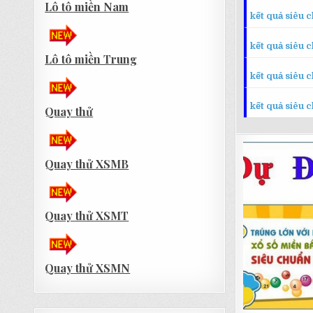
Lô tô miền Nam
kết quả siêu 
kết quả siêu 
Lô tô miền Trung
kết quả siêu 
kết quả siêu 
Quay thử
Quay thử XSMB
Quay thử XSMT
Quay thử XSMN