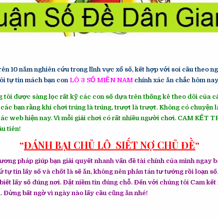
rên 10 năm nghiên cứu trong lĩnh vực xổ số, kết hợp với soi cầu theo 
ôi tự tin mách bạn con
LÔ 3 SỐ MIỀN NAM
chính xác ăn chắc hôm nay
 tôi được sàng lọc rất kỹ các con số dựa trên thống kê theo dõi của c
 các bạn rằng khi chơi trúng là trúng, trượt là trượt. Không có chuyện 
các web hiện nay. Vì mỗi giải chơi có rất nhiều người chơi. CAM KẾ
u tiên!
“
ĐÁNH BẠI CHỦ LÔ
SIẾT NỢ CHỦ ĐỀ
“
ương pháp giúp bạn giải quyết nhanh vấn đề tài chính của mình ngay b
ứ tự tin lấy số và chốt là sẽ ăn, không nên phân tán tư tưởng rồi loạn s
biết lấy số đúng nơi. Đặt niềm tin đúng chỗ. Đến với chúng tôi Cam kế
. Đừng bất ngờ vì ngày nào lấy cầu cũng ăn nhé!