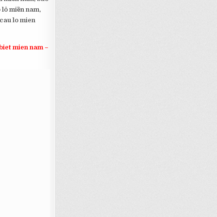
 lô miền nam,
 cau lo mien
 biet mien nam –