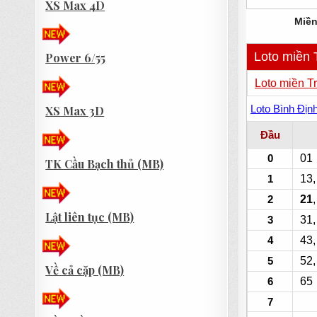
XS Max 4D
Power 6/55
XS Max 3D
TK Cầu Bạch thủ (MB)
Lật liên tục (MB)
Về cả cặp (MB)