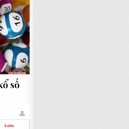
TÔ
MIỀN
TRUNG
xổ số