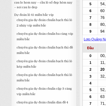
cau lo hom nay – cầu lô số đẹp hôm nay
– soi cau lo dep
Dự đoán lô tô miền bắc víp
chuyên gia dự đoán chuẩn bạch thủ lô
2 nháy víp miền bắc
chuyên gia dự đoán chuẩn ba càng víp
miền bắc
chuyên gia dự đoán chuẩn bạch thủ đề
miền bắc
chuyên gia dự đoán chuẩn bạch thủ lô
kép miền bắc
chuyên gia dự đoán chuẩn bạch thủ lô
miền bắc
chuyên gia dự đoán chuẩn cặp 3 càng
víp miền bắc
chuyên gia dự đoán chuẩn dàn đề 4