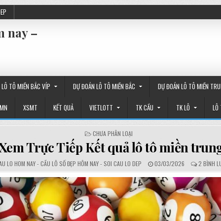
DEP
m nay –
 LÔ TÔ MIỀN BẮC VÍP
DỰ ĐOÁN LÔ TÔ MIỀN BẮC
DỰ ĐOÁN LÔ TÔ MIỀN TR
SMN
XSMT
KẾT QUẢ
VIETLOTT
TK CẦU
TK LÔ
LÔ
POSTED
CHƯA PHÂN LOẠI
IN
Xem Trực Tiếp Kết quả lô tô miền trun
UTHOR:
PUBLISHED
AU LO HOM NAY - CẦU LÔ SỐ ĐẸP HÔM NAY - SOI CAU LO DEP
03/03/2026
2 BÌNH L
DATE: