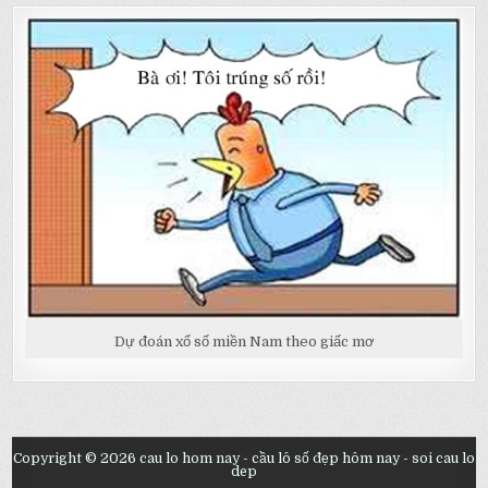
Dự đoán xổ số miền Nam theo giấc mơ
Copyright © 2026 cau lo hom nay - cầu lô số đẹp hôm nay - soi cau lo
dep