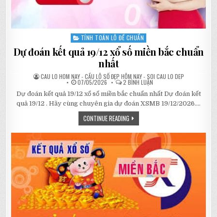
TÍNH TOÁN LÔ ĐỀ CHUẨN
Posted
in
Dự đoán kết quả 19/12 xổ số miền bắc chuẩn
nhất
AUTHOR:
CAU LO HOM NAY - CẦU LÔ SỐ ĐẸP HÔM NAY - SOI CAU LO DEP
PUBLISHED
Ở
07/05/2026
2 BÌNH LUẬN
DATE:
DỰ
ĐOÁN
Dự đoán kết quả 19/12 xổ số miền bắc chuẩn nhất Dự đoán kết
KẾT
quả 19/12 . Hãy cùng chuyên gia dự đoán XSMB 19/12/2026….
QUẢ
19/12
XỔ
DỰ
CONTINUE READING
SỐ
ĐOÁN
MIỀN
KẾT
BẮC
QUẢ
CHUẨN
19/12
NHẤT
XỔ
SỐ
MIỀN
BẮC
CHUẨN
NHẤT