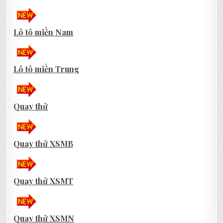
Lô tô miền Nam
Lô tô miền Trung
Quay thử
Quay thử XSMB
Quay thử XSMT
Quay thử XSMN