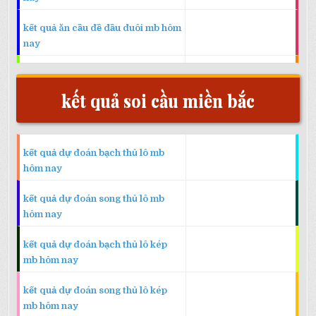
kết quả ăn cầu đề đầu đuôi mb hôm
nay
kết quả soi cầu miền bắc
kết quả dự đoán bạch thủ lô mb
hôm nay
kết quả dự đoán song thủ lô mb
hôm nay
kết quả dự đoán bạch thủ lô kép
mb hôm nay
kết quả dự đoán song thủ lô kép
mb hôm nay