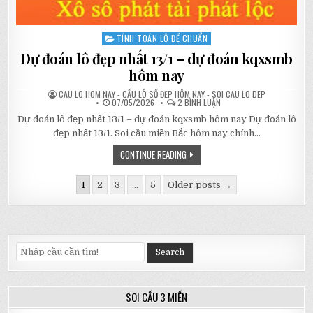
TÍNH TOÁN LÔ ĐỀ CHUẨN
Posted
in
Dự đoán lô đẹp nhất 13/1 – dự đoán kqxsmb
hôm nay
AUTHOR:
CAU LO HOM NAY - CẦU LÔ SỐ ĐẸP HÔM NAY - SOI CAU LO DEP
PUBLISHED
Ở
07/05/2026
2 BÌNH LUẬN
DATE:
DỰ
ĐOÁN
Dự đoán lô đẹp nhất 13/1 – dự đoán kqxsmb hôm nay Dự đoán lô
LÔ
đẹp nhất 13/1. Soi cầu miền Bắc hôm nay chính…
ĐẸP
NHẤT
13/1
DỰ
CONTINUE READING
–
ĐOÁN
DỰ
LÔ
Điều
ĐOÁN
ĐẸP
1
2
3
…
5
Older posts →
KQXSMB
NHẤT
HÔM
hướng
13/1
NAY
–
bài
DỰ
ĐOÁN
KQXSMB
viết
HÔM
NAY
Search
SOI CẦU 3 MIỀN