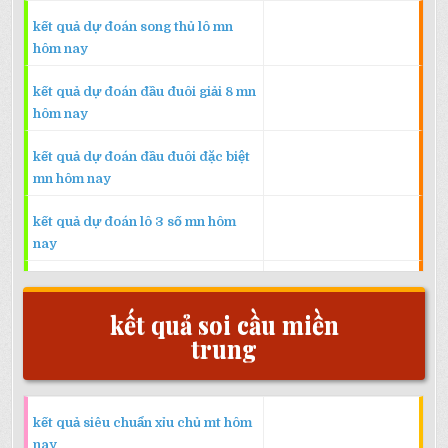
kết quả dự đoán song thủ lô mn
hôm nay
kết quả dự đoán đầu đuôi giải 8 mn
hôm nay
kết quả dự đoán đầu đuôi đặc biệt
mn hôm nay
kết quả dự đoán lô 3 số mn hôm
nay
kết quả soi cầu miền
trung
kết quả siêu chuẩn xỉu chủ mt hôm
nay