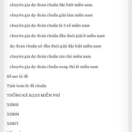
chuyên gia dự đoán chuẩn đặc biệt miền nam
chuyên gia dự đoán chuẩn giải tám miền nam
chuyên gia dự đoán chuẩn lô 3 số miền nam
chuyên gia dự đoán chuẩn đầu đuôi giải 8 miền nam
dự đoán chuẩn sớ đầu đuôi giải đặc biệt miền nam
chuyên gia dự đoán chuẩn xíu chủ miền nam
chuyên gia dự đoán chuẩn song thủ lô miền nam
Sổ mơ lô đề
Tính toán lô đề chuẩn
THỐNG KÊ KQXS MIỄN PHÍ
XSMB
XSMN
XSMT